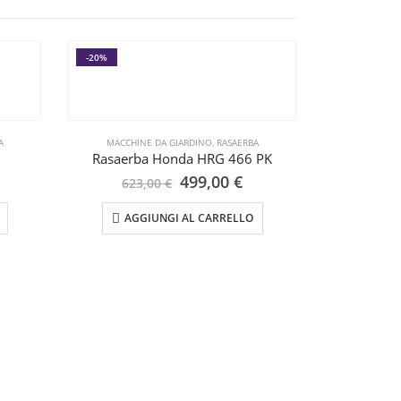
-20%
-12%
A
MACCHINE DA GIARDINO
,
RASAERBA
Rasaerba Honda HRG 466 PK
Il
Il
499,00
€
623,00
€
rezzo
prezzo
prezzo
ttuale
originale
attuale
AGGIUNGI AL CARRELLO
era:
è:
25,00 €.
623,00 €.
499,00 €.
MACCHIN
Rasaerba
529
AGG