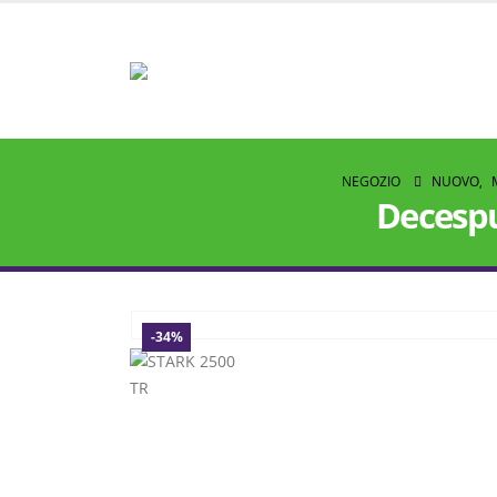
NEGOZIO
NUOVO
,
Decespu
-34%