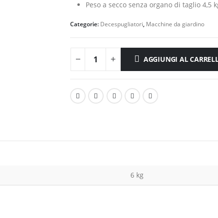
249,50 €.
165,00 €.
Peso a secco senza organo di taglio 4,5 k
Categorie:
Decespugliatori
,
Macchine da giardino
AGGIUNGI AL CARREL
6 kg