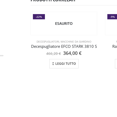
-22%
-9%
ESAURITO
DECESPUGLIATORI
,
MACCHINE DA GIARDINO
Decespugliatore EFCO STARK 3810 S
Ra
Il
Il
364,00
€
466,20
€
prezzo
prezzo
originale
attuale
LEGGI TUTTO
era:
è:
466,20 €.
364,00 €.