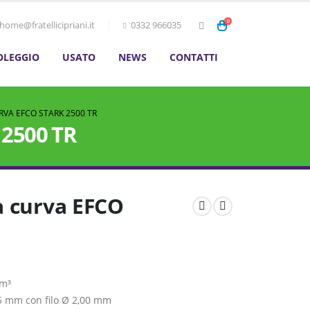
0
home@fratellicipriani.it
0332 966035
OLEGGIO
USATO
NEWS
CONTATTI
VA EFCO STARK 2500 TR
 2500 TR
a curva EFCO
cm³
05 mm con filo Ø 2,00 mm