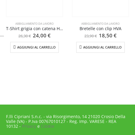
ABBIGLIAMENTO DA LAVORO
ABBIGLIAMENTO DA LAVORO
T-Shirt grigia con catena HVA
Bretelle con clip HVA
Il
Il
Il
Il
24,00
€
18,50
€
26,30
€
23,90
€
prezzo
prezzo
prezzo
prezzo
originale
attuale
originale
attuale
AGGIUNGI AL CARRELLO
AGGIUNGI AL CARRELLO
era:
è:
era:
è:
26,30 €.
24,00 €.
23,90 €.
18,50 €
F.lli Cipriani S.n.c. - via Risorgimento, 14 21020 Crosio Della
Valle (VA) - P.Iva 00767010127 - Reg. Imp. VARESE - REA
10132 -
Privacy
e
Cookie