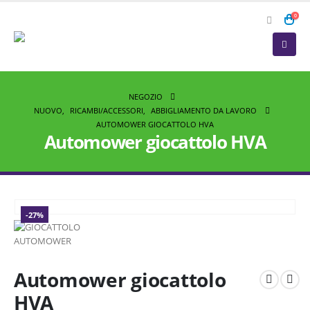
0
NEGOZIO
NUOVO
,
RICAMBI/ACCESSORI
,
ABBIGLIAMENTO DA LAVORO
AUTOMOWER GIOCATTOLO HVA
Automower giocattolo HVA
-27%
Automower giocattolo
HVA