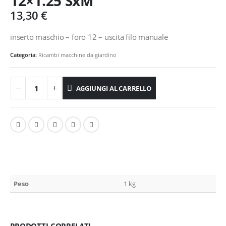
12×1.25 SxM
13,30
€
inserto maschio – foro 12 – uscita filo manuale
Categoria:
Ricambi macchine da giardino
AGGIUNGI AL CARRELLO
Peso
1 kg
PRODOTTI CORRELATI