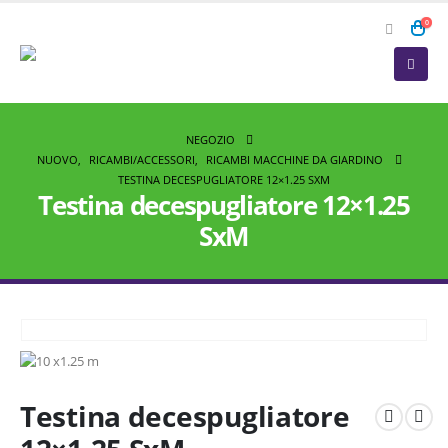
0
NEGOZIO
NUOVO
,
RICAMBI/ACCESSORI
,
RICAMBI MACCHINE DA GIARDINO
TESTINA DECESPUGLIATORE 12×1.25 SXM
Testina decespugliatore 12×1.25
SxM
Testina decespugliatore